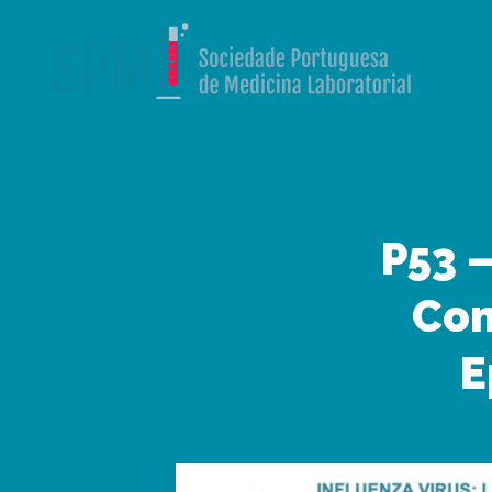
P53 –
Con
E