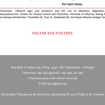
VOLTAR AOS POSTERS
Rua Brito e Cunha 254 4ºEsq,
4450-082 Matosinhos - Portugal
Telemóvel +351 933 955 848 | +351 934 142 392
(Chamada para rede móvel nacional)
E-Mail
geral@spml.pt
Sociedade Portuguesa de Medicina Laboratorial © 2017
|
Política de Cookies