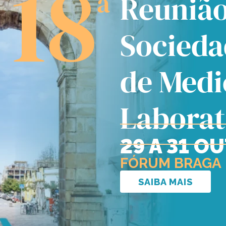
18
a
Reunião
Socieda
de Medi
Laborat
29 A 31 O
FÓRUM BRAGA
SAIBA MAIS