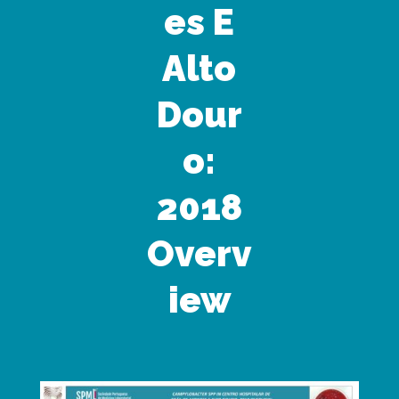
es E
Alto
Dour
o:
2018
Overv
iew