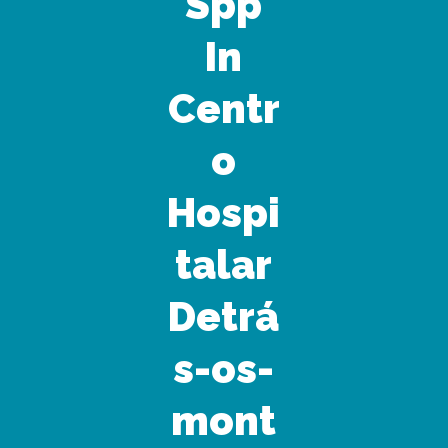
Spp
In
Centr
o
Hospi
talar
Detrá
s-os-
mont