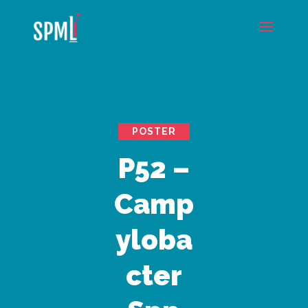
POSTER
P52 –
Camp
yloba
cter