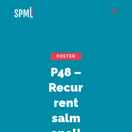
POSTER
P48 –
Recur
rent
salm