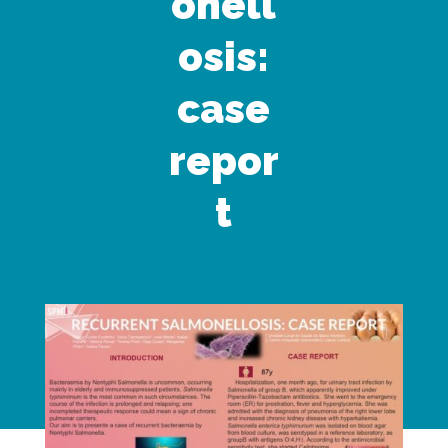
onell
osis:
case
repor
t