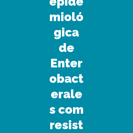
epide
mioló
gica
de
Enter
obact
erale
s com
resist