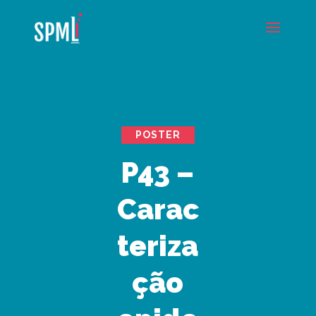
POSTER
P43 –
Carac
teriza
ção