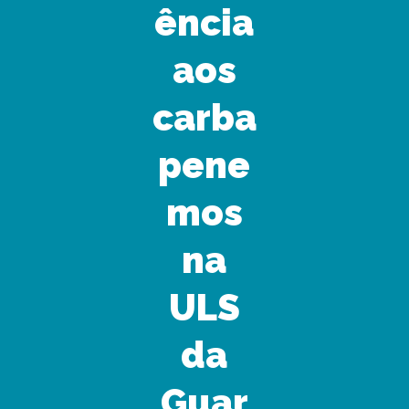
ência
aos
carba
pene
mos
na
ULS
da
Guar