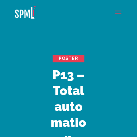
POSTER
P13 –
Total
auto
matio