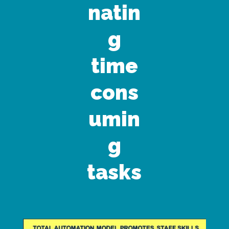
natin
g
time
cons
umin
g
tasks